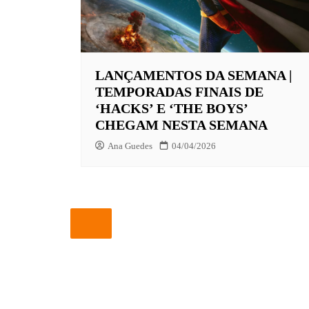
EUROPA
FOX | F
LANÇAMENTOS DA SEMANA |
GLOBOP
TEMPORADAS FINAIS DE
HBO | 
‘HACKS’ E ‘THE BOYS’
CHEGAM NESTA SEMANA
INFANT
Ana Guedes
04/04/2026
NBC
NETFLI
OUTROS
PARAMO
PEACOC
PRIME 