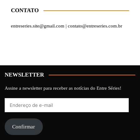
CONTATO
entreseries.site@gmail.com | contato@entreseries.com.br
NEWSLETTER
Assine a newsletter para receber as notícias do Entre Séries!
Endereço
de
e-
mail
Confirmar