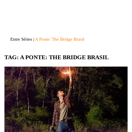
Skip
to
Entre Séries
Entretenha-se!
content
Entre Séries
|
A Ponte: The Bridge Brasil
TAG:
A PONTE: THE BRIDGE BRASIL