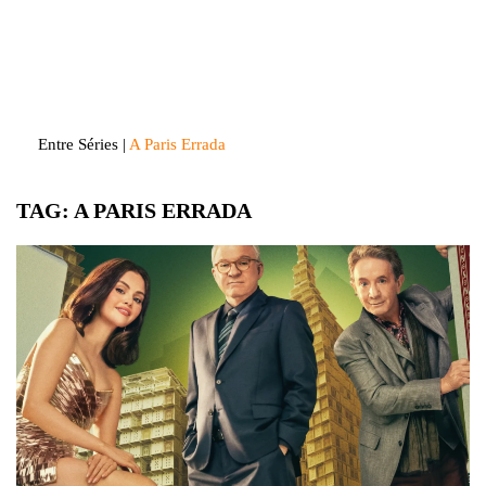
Skip
to
Entre Séries
Entretenha-se!
content
Entre Séries
|
A Paris Errada
TAG:
A PARIS ERRADA