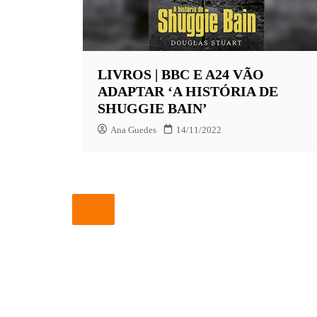
EUROPA
FOX | F
LIVROS | BBC E A24 VÃO
GLOBOP
ADAPTAR ‘A HISTÓRIA DE
HBO | 
SHUGGIE BAIN’
INFANT
Ana Guedes
14/11/2022
NBC
NETFLI
OUTROS
PARAMO
PEACOC
PRIME 