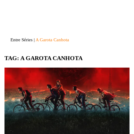
Skip
to
Entre Séries
Entretenha-se!
content
Entre Séries
|
A Garota Canhota
TAG:
A GAROTA CANHOTA