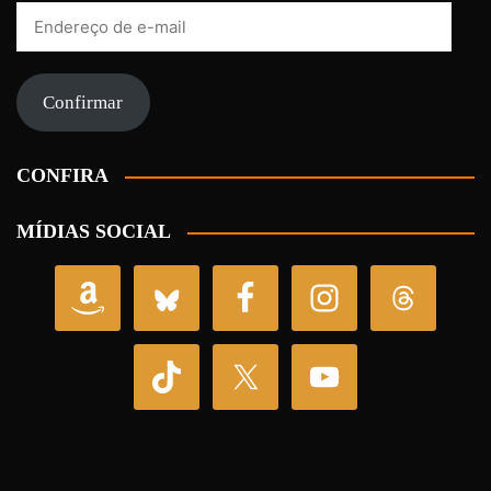
Endereço
de
e-
mail
Confirmar
CONFIRA
MÍDIAS SOCIAL