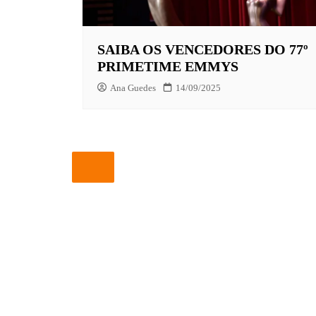
EUROPA
SAIBA OS VENCEDORES DO 77º
FOX | F
PRIMETIME EMMYS
GLOBOP
Ana Guedes
14/09/2025
HBO | 
INFANT
NBC
NETFLI
OUTROS
PARAMO
PEACOC
PRIME 