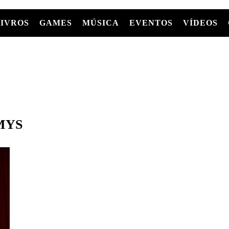
LIVROS
GAMES
MÚSICA
EVENTOS
VÍDEOS
LIVROS
FILMES
MÚSICA
SHOWS
Entre Séries
GRAPHIC NOVELS/HQS
APPLE TV
SÉRIES
MANGÁ
GLOBOPLAY
MC+
HBO MAX
AS
MYS
NETFLIX
TV
PARAMOUNT+
PRIME VIDEO
+