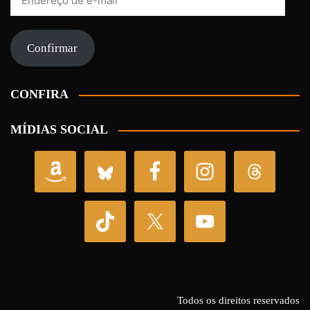
de
e-
mail
Confirmar
CONFIRA
MÍDIAS SOCIAL
Todos os direitos reservados