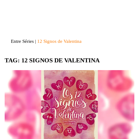
Skip
to
Entre Séries
Entretenha-se!
content
Entre Séries
|
12 Signos de Valentina
TAG:
12 SIGNOS DE VALENTINA