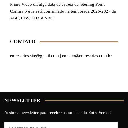
Prime Video divulga data de estreia de 'Sterling Point'
Confira o que está confirmado na temporada 2026-2027 da
ABC, CBS, FOX e NBC
CONTATO
entreseries.site@gmail.com | contato@entreseries.com.br
NEWSLETTER
Assine a newsletter para receber as notícias do Entre Séries!
Endereço