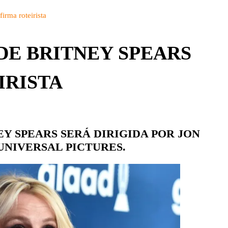
BRASIL
DETALHES
irma roteirista
CBS
PARQUES
CW
DE BRITNEY SPEARS
PEÇAS
DISNEY+
IRISTA
EUROPA
FOX | FX
GLOBOPLAY
EY SPEARS SERÁ DIRIGIDA POR JON
HBO | HBO MAX
 UNIVERSAL PICTURES.
INFANTO-JUVENIL
NBC
NETFLIX
OUTROS