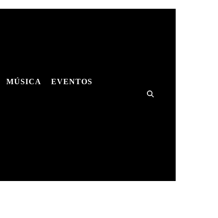
MÚSICA
EVENTOS
ES
MÚSICA
SHOWS
HQS
ES