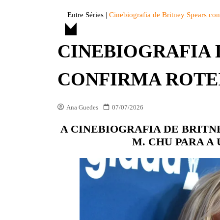
DIVERSOS
Entre Séries
|
Cinebiografia de Britney Spears conf
ENTRE FATOS
CINEBIOGRAFIA 
ENTREVISTAS
ESPECIAL
CONFIRMA ROTE
LISTAS
OPINIÃO
Ana Guedes
07/07/2026
VITRINE
A CINEBIOGRAFIA DE BRITN
PREMIAÇÕES
M. CHU PARA A