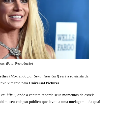
PARAMOUNT+
PEACOCK
PRIME VIDEO
ears. (Foto: Reprodução)
ether
(
Morrendo por Sexo
;
New Girl
) será a roteirista da
envolvimento pela
Universal Pictures
.
r em Mim
“, onde a cantora recorda seus momentos de estrela
ambém, seu colapso público que levou a uma tutelagem – da qual