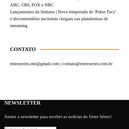
ABC, CBS, FOX e NBC
Lançamentos da Semana | Nova temporada de 'Poker Face'
e documentários nacionais chegam nas plataformas de
streaming
CONTATO
entreseries.site@gmail.com | contato@entreseries.com.br
NEWSLETTER
Assine a newsletter para receber as notícias do Entre Séries!
Endereço