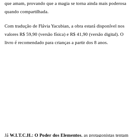
que amam, provando que a magia se torna ainda mais poderosa
quando compartilhada.
Com tradução de Flávia Yacubian, a obra estará disponível nos
valores R$ 59,90 (versão física) e R$ 41,90 (versão digital). O
livro é recomendado para crianças a partir dos 8 anos.
Foto: Universo dos
Foto: Universo d
Livros/Divulgação
Livros/Divulgaç
Foto: Universo dos
Livros/Divulgação
Já
W.I.T.C.H.: O Poder dos Elementos
, as protagonistas tentam