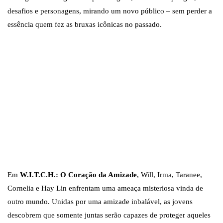
desafios e personagens, mirando um novo público – sem perder a
essência quem fez as bruxas icônicas no passado.
Foto: Universo dos
Foto: Universo d
Livros/Divulgação
Livros/Divulgaç
Foto: Universo dos
Livros/Divulgação
Em
W.I.T.C.H.: O Coração da Amizade
, Will, Irma, Taranee,
Cornelia e Hay Lin enfrentam uma ameaça misteriosa vinda de
outro mundo. Unidas por uma amizade inbalável, as jovens
descobrem que somente juntas serão capazes de proteger aqueles