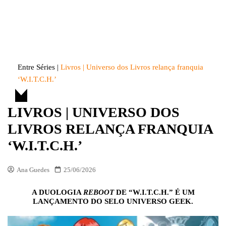
Skip
to
Entre Séries
Entretenha-se!
content
Entre Séries
|
Livros | Universo dos Livros relança franquia
‘W.I.T.C.H.’
LIVROS | UNIVERSO DOS
LIVROS RELANÇA FRANQUIA
‘W.I.T.C.H.’
Ana Guedes
25/06/2026
A DUOLOGIA
REBOOT
DE “W.I.T.C.H.” É UM
LANÇAMENTO DO SELO UNIVERSO GEEK.