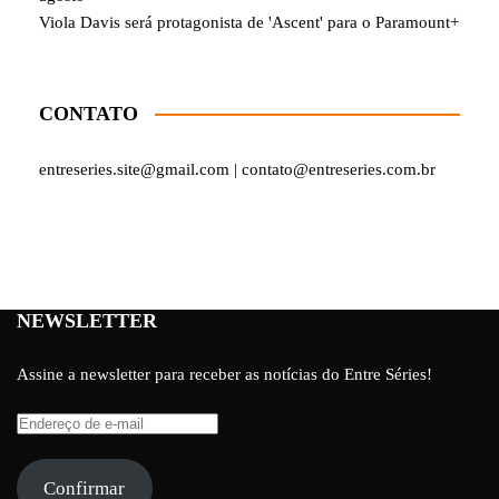
Viola Davis será protagonista de 'Ascent' para o Paramount+
CONTATO
entreseries.site@gmail.com | contato@entreseries.com.br
NEWSLETTER
Assine a newsletter para receber as notícias do Entre Séries!
Endereço
de
e-
Confirmar