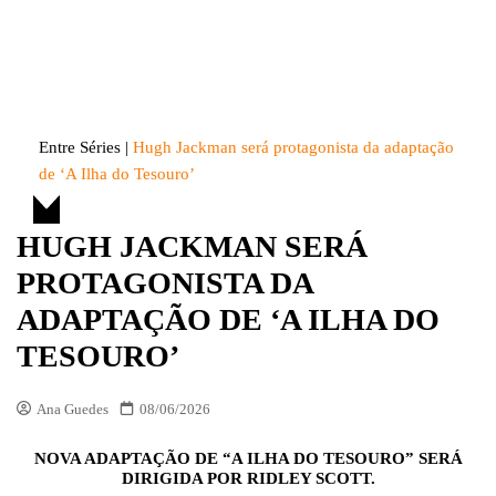
Skip
to
Entre Séries
Entretenha-se!
content
Entre Séries
|
Hugh Jackman será protagonista da adaptação
de ‘A Ilha do Tesouro’
HUGH JACKMAN SERÁ
PROTAGONISTA DA
ADAPTAÇÃO DE ‘A ILHA DO
TESOURO’
Ana Guedes
08/06/2026
NOVA ADAPTAÇÃO DE “A ILHA DO TESOURO” SERÁ
DIRIGIDA POR RIDLEY SCOTT.