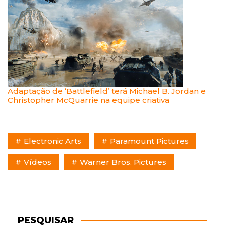
Adaptação de ‘Battlefield’ terá Michael B. Jordan e
Christopher McQuarrie na equipe criativa
Electronic Arts
Paramount Pictures
Vídeos
Warner Bros. Pictures
PESQUISAR