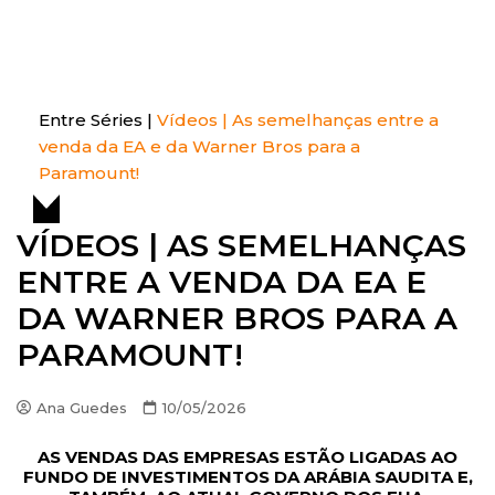
S
k
Entre Séries
Entretenha-se!
i
p
t
Entre Séries
|
Vídeos | As semelhanças entre a
o
venda da EA e da Warner Bros para a
c
Paramount!
o
n
VÍDEOS | AS SEMELHANÇAS
t
ENTRE A VENDA DA EA E
e
n
DA WARNER BROS PARA A
t
PARAMOUNT!
Ana Guedes
10/05/2026
AS VENDAS DAS EMPRESAS ESTÃO LIGADAS AO
FUNDO DE INVESTIMENTOS DA ARÁBIA SAUDITA E,