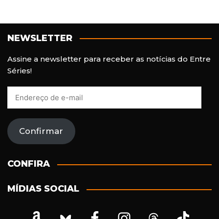
NEWSLETTER
Assine a newsletter para receber as notícias do Entre
Séries!
E
n
d
e
Confirmar
r
e
ç
CONFIRA
o
d
MÍDIAS SOCIAL
e
e