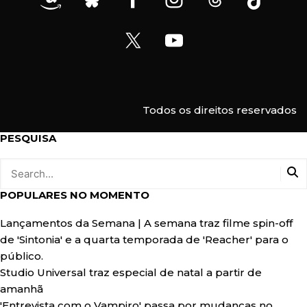
-
m
a
i
l
Todos os direitos reservados
PESQUISA
POPULARES NO MOMENTO
Lançamentos da Semana | A semana traz filme spin-off
de 'Sintonia' e a quarta temporada de 'Reacher' para o
público.
Studio Universal traz especial de natal a partir de
amanhã
'Entrevista com o Vampiro' passa por mudanças no