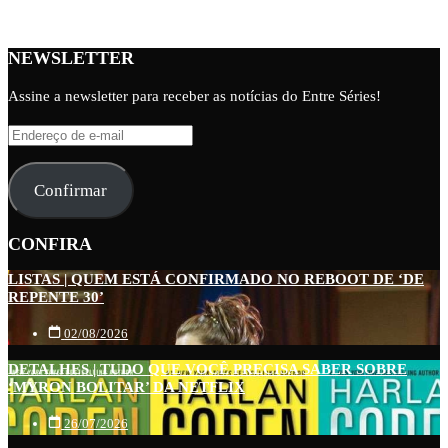
NEWSLETTER
Assine a newsletter para receber as notícias do Entre Séries!
Endereço
de
e-
Confirmar
mail
CONFIRA
LISTAS | QUEM ESTÁ CONFIRMADO NO REBOOT DE ‘DE
REPENTE 30’
02/08/2026
DETALHES | TUDO QUE VOCÊ PRECISA SABER SOBRE
‘MYRON BOLITAR’ DA NETFLIX
26/07/2026