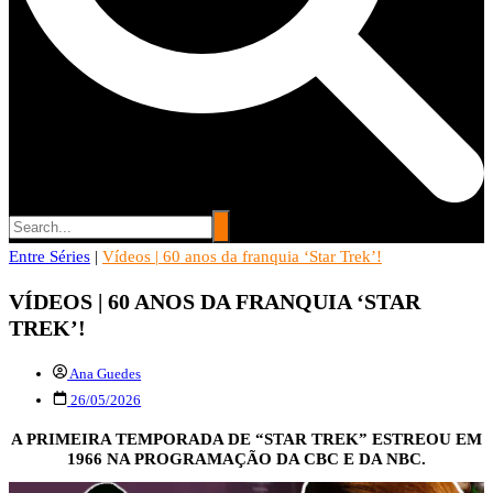
Entre Séries
Entre Séries
|
Vídeos | 60 anos da franquia ‘Star Trek’!
Entretenha-se!
VÍDEOS | 60 ANOS DA FRANQUIA ‘STAR
TREK’!
Ana Guedes
26/05/2026
A PRIMEIRA TEMPORADA DE “STAR TREK” ESTREOU EM
1966 NA PROGRAMAÇÃO DA CBC E DA NBC.