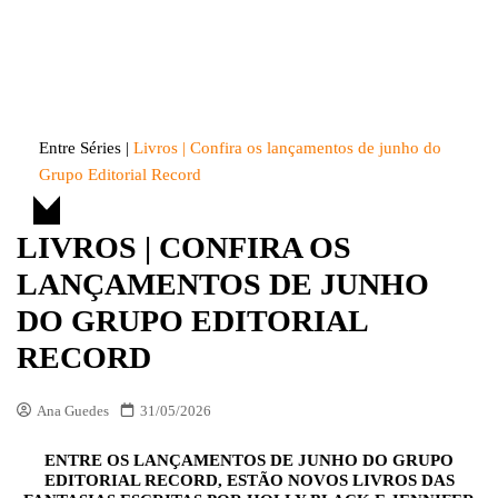
Skip
to
Entre Séries
Entretenha-se!
content
Entre Séries
|
Livros | Confira os lançamentos de junho do
Grupo Editorial Record
LIVROS | CONFIRA OS
LANÇAMENTOS DE JUNHO
DO GRUPO EDITORIAL
RECORD
Ana Guedes
31/05/2026
ENTRE OS LANÇAMENTOS DE JUNHO DO GRUPO
EDITORIAL RECORD, ESTÃO NOVOS LIVROS DAS