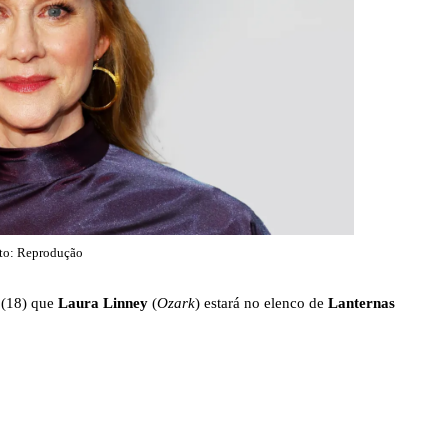
PARAMOUNT+
PEACOCK
PRIME VIDEO
to: Reprodução
 (18) que
Laura Linney
(
Ozark
) estará no elenco de
Lanternas