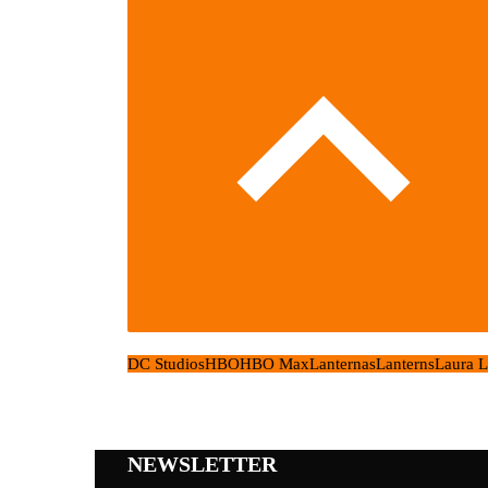
DC Studios
HBO
HBO Max
Lanternas
Lanterns
Laura L
NEWSLETTER