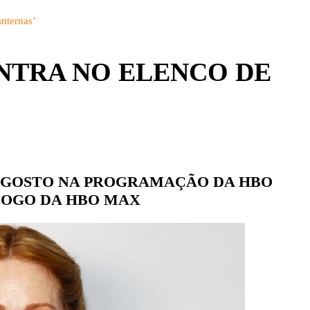
BRASIL
DETALHES
anternas’
CBS
PARQUES
CW
NTRA NO ELENCO DE
PEÇAS
DISNEY+
EUROPA
FOX | FX
GLOBOPLAY
AGOSTO NA PROGRAMAÇÃO DA HBO
HBO | HBO MAX
LOGO DA HBO MAX
INFANTO-JUVENIL
NBC
NETFLIX
OUTROS