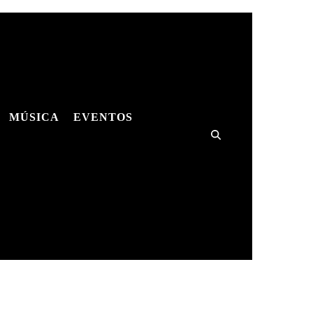
MÚSICA
EVENTOS
ES
MÚSICA
SHOWS
HQS
ES