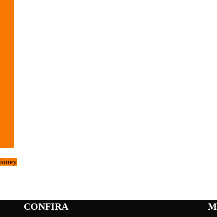
inney
CONFIRA
M