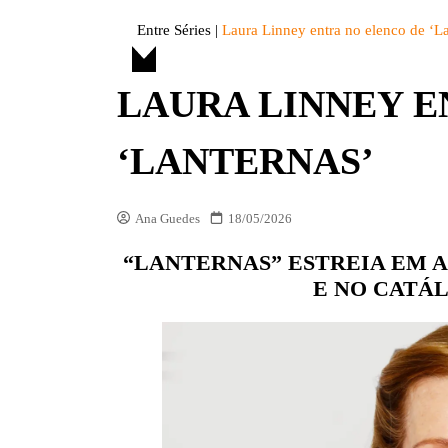
DIVERSOS
Entre Séries
|
Laura Linney entra no elenco de ‘L
ENTRE FATOS
LAURA LINNEY E
ENTREVISTAS
ESPECIAL
‘LANTERNAS’
LISTAS
OPINIÃO
Ana Guedes
18/05/2026
VITRINE
“LANTERNAS” ESTREIA EM 
PREMIAÇÕES
E NO CATÁ