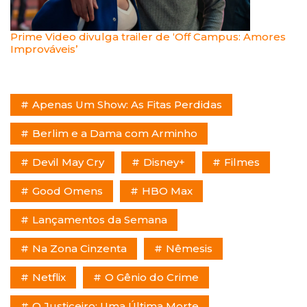
Prime Video divulga trailer de ‘Off Campus: Amores
Improváveis’
Apenas Um Show: As Fitas Perdidas
Berlim e a Dama com Arminho
Devil May Cry
Disney+
Filmes
Good Omens
HBO Max
Lançamentos da Semana
Na Zona Cinzenta
Nêmesis
Netflix
O Gênio do Crime
O Justiceiro: Uma Última Morte