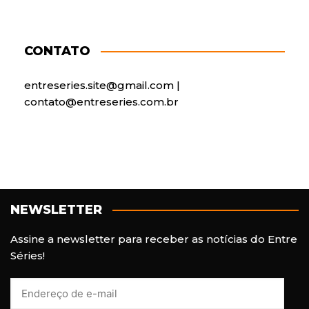
CONTATO
entreseries.site@gmail.com |
contato@entreseries.com.br
NEWSLETTER
Assine a newsletter para receber as notícias do Entre
Séries!
E
n