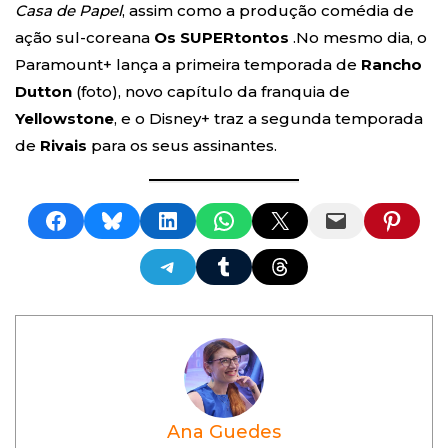
Casa de Papel
, assim como a produção comédia de
ação sul-coreana
Os SUPERtontos
.No mesmo dia, o
Paramount+ lança a primeira temporada de
Rancho
Dutton
(foto), novo capítulo da franquia de
Yellowstone
, e o Disney+ traz a segunda temporada
de
Rivais
para os seus assinantes.
Share on Facebook
Share on Bluesky
Share on LinkedIn
Share on WhatsApp
Share on X
Email this Page
Share on Pinterest
Share on Telegram
Share on Tumblr
Share on Threads
Ana Guedes