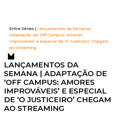
S
k
Entre Séries
Entretenha-se!
i
p
t
Entre Séries
|
Lançamentos da Semana |
o
Adaptação de ‘Off Campus: Amores
c
Improváveis’ e especial de ‘O Justiceiro’ chegam
o
ao streaming
n
t
LANÇAMENTOS DA
e
SEMANA | ADAPTAÇÃO DE
n
t
‘OFF CAMPUS: AMORES
IMPROVÁVEIS’ E ESPECIAL
DE ‘O JUSTICEIRO’ CHEGAM
AO STREAMING