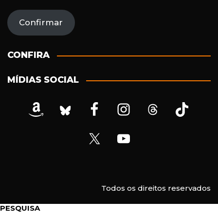
d
e
Confirmar
r
e
ç
CONFIRA
o
d
MÍDIAS SOCIAL
e
e
-
m
a
i
l
Todos os direitos reservados
PESQUISA