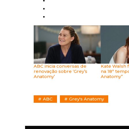
ABC inicia conversas de
Kate Walsh f
renovação sobre ‘Grey’s
na 18ª tempo
Anatomy’
Anatomy”
ABC
Grey's Anatomy