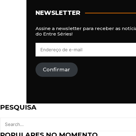
NEWSLETTER
Assine a newsletter para receber as notíci
do Entre Séries!
E
n
d
e
r
Confirmar
e
ç
o
d
e
e
-
PESQUISA
m
a
i
l
POPULARES NO MOMENTO