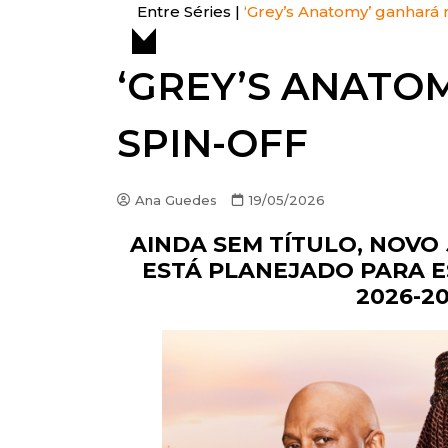
Entre Séries
|
‘Grey’s Anatomy’ ganhará 
ENTRE FATOS
‘GREY’S ANATO
ENTREVISTAS
ESPECIAL
SPIN-OFF
LISTAS
OPINIÃO
Ana Guedes
19/05/2026
VITRINE
AINDA SEM TÍTULO, NOVO
PREMIAÇÕES
ESTÁ PLANEJADO PARA 
2026-2