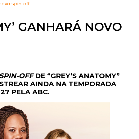
novo spin-off
CBS
PARQUES
CW
MY’ GANHARÁ NOVO
PEÇAS
DISNEY+
EUROPA
FOX | FX
GLOBOPLAY
SPIN-OFF
DE “GREY’S ANATOMY”
HBO | HBO MAX
ESTREAR AINDA NA TEMPORADA
INFANTO-JUVENIL
027 PELA ABC.
NBC
NETFLIX
OUTROS
PARAMOUNT+