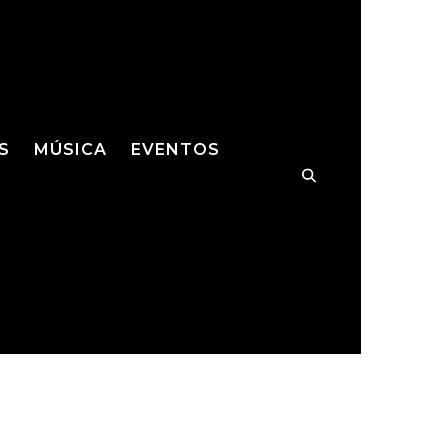
S
MÚSICA
EVENTOS
MES
MÚSICA
SHOWS
S/HQS
IES