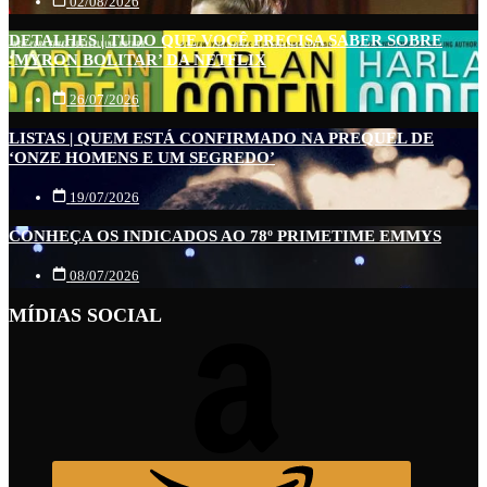
02/08/2026
DETALHES | TUDO QUE VOCÊ PRECISA SABER SOBRE
‘MYRON BOLITAR’ DA NETFLIX
26/07/2026
LISTAS | QUEM ESTÁ CONFIRMADO NA PREQUEL DE
‘ONZE HOMENS E UM SEGREDO’
19/07/2026
CONHEÇA OS INDICADOS AO 78º PRIMETIME EMMYS
08/07/2026
MÍDIAS SOCIAL