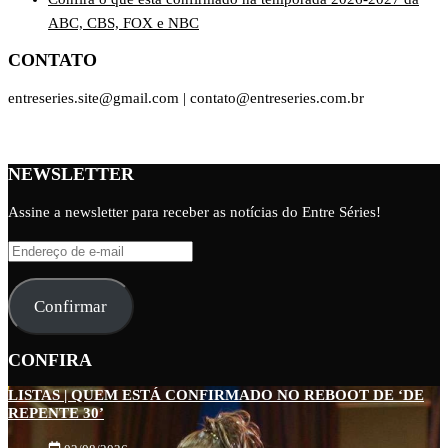
ABC, CBS, FOX e NBC
CONTATO
entreseries.site@gmail.com | contato@entreseries.com.br
NEWSLETTER
Assine a newsletter para receber as notícias do Entre Séries!
Endereço
de
e-
Confirmar
mail
CONFIRA
LISTAS | QUEM ESTÁ CONFIRMADO NO REBOOT DE ‘DE
REPENTE 30’