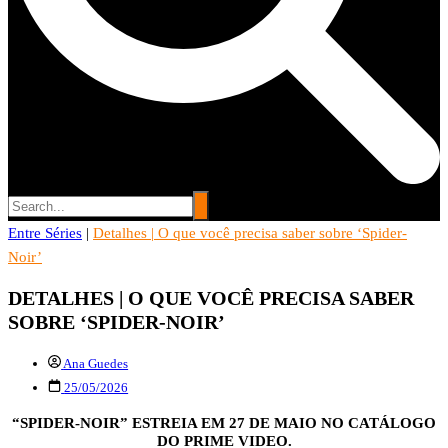
Entre Séries
Entre Séries
|
Detalhes | O que você precisa saber sobre ‘Spider-
Entretenha-se!
Noir’
DETALHES | O QUE VOCÊ PRECISA SABER
SOBRE ‘SPIDER-NOIR’
Ana Guedes
25/05/2026
“SPIDER-NOIR” ESTREIA EM 27 DE MAIO NO CATÁLOGO
DO PRIME VIDEO.