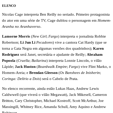
ELENCO
Nicolas Cage interpreta Ben Reilly no seriado. Primeiro protagonista
do ator em uma série de TV, Cage dublou o personagem em
Homem-
Aranha no Aranhaverso
.
Lamorne Morris
(
New Girl
;
Fargo
) interpreta o jornalista Robbie
Robertson;
Li Jun Li
Pecadores
) vive a cantora Cat Hardy (que se
torna a Gata Negra em algumas versões dos quadrinhos);
Karen
Rodriguez
será Janet, secretária e ajudante de Reilly;
Abraham
Popoola
(
Cruella
;
Bailarina
) interpreta Lonnie Lincoln, o vilão
Lápide;
Jack Huston
(
Boardwalk Empire
;
Fargo
) vive Flint Marko, o
Homem-Areia; e
Brendan Gleeson
(
Os Banshees de Inisherin
;
Coringa: Delírio a Dois
) será o Cabelo de Prata.
No elenco recorrente, ainda estão Lukas Haas, Andrew Lewis
Caldwwell (que viverá o vilão Megawatt), Jack Mikesell, Cameron
Britton, Cary Christopher, Michael Kostroff, Scott McArthur, Joe
Massingill, Whitney Rice, Amanda Schull, Amy Aquino e Andrew
Robinson.