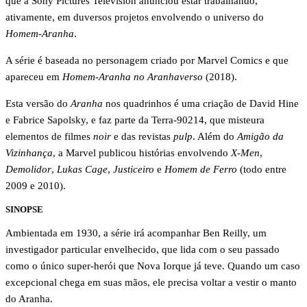
que a Sony Pictures Television anunciou estar trabalhando,
ativamente, em duversos projetos envolvendo o universo do
Homem-Aranha
.
A série é baseada no personagem criado por Marvel Comics e que
apareceu em
Homem-Aranha no Aranhaverso
(2018).
Esta versão do
Aranha
nos quadrinhos é uma criação de David Hine
e Fabrice Sapolsky, e faz parte da Terra-90214, que misteura
elementos de filmes
noir
e das revistas
pulp
. Além do
Amigão da
Vizinhança
, a Marvel publicou histórias envolvendo
X-Men
,
Demolidor
,
Lukas Cage
,
Justiceiro
e
Homem de Ferro
(todo entre
2009 e 2010).
SINOPSE
Ambientada em 1930, a série irá acompanhar Ben Reilly, um
investigador particular envelhecido, que lida com o seu passado
como o único super-herói que Nova Iorque já teve. Quando um caso
excepcional chega em suas mãos, ele precisa voltar a vestir o manto
do Aranha.