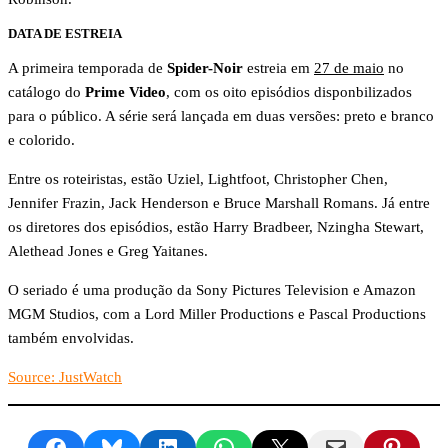
DATA DE ESTREIA
A primeira temporada de
Spider-Noir
estreia em
27 de maio
no
catálogo do
Prime Video
, com os oito episódios disponbilizados
para o público. A série será lançada em duas versões: preto e branco
e colorido.
Entre os roteiristas, estão Uziel, Lightfoot, Christopher Chen,
Jennifer Frazin, Jack Henderson e Bruce Marshall Romans. Já entre
os diretores dos episódios, estão Harry Bradbeer, Nzingha Stewart,
Alethead Jones e Greg Yaitanes.
O seriado é uma produção da Sony Pictures Television e Amazon
MGM Studios, com a Lord Miller Productions e Pascal Productions
também envolvidas.
Source: JustWatch
Share on Facebook
Share on Bluesky
Share on LinkedIn
Share on WhatsApp
Share on X
Email this Page
Share on Pinte