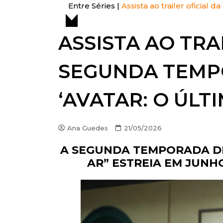
Entre Séries
|
Assista ao trailer oficial
ENTRE FATOS
ASSISTA AO TRA
ENTREVISTAS
ESPECIAL
SEGUNDA TEMP
LISTAS
OPINIÃO
‘AVATAR: O ÚLT
VITRINE
PREMIAÇÕES
Ana Guedes
21/05/2026
A SEGUNDA TEMPORADA DE
AR” ESTREIA EM JUNH