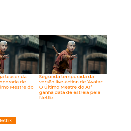
ga teaser da
Segunda temporada da
mporada de
versão live-action de ‘Avatar:
ltimo Mestre do
O Último Mestre do Ar’
ganha data de estreia pela
Netflix
etflix