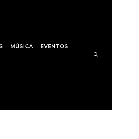
S
MÚSICA
EVENTOS
MES
MÚSICA
SHOWS
S/HQS
IES