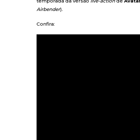
temporada da versão
live-action
de
Avatar
Airbender
).
Confira: