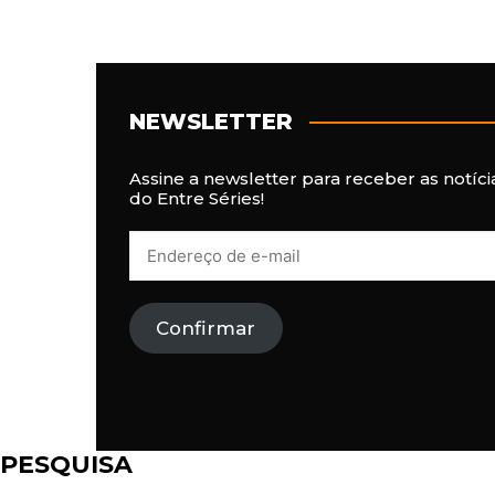
NEWSLETTER
Assine a newsletter para receber as notíci
do Entre Séries!
E
n
d
e
r
Confirmar
e
ç
o
d
e
e
-
PESQUISA
m