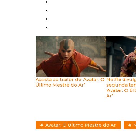
Assista ao trailer de ‘Avatar: O
Netflix divul
Último Mestre do Ar’
segunda te
‘Avatar: O Ú
Ar’
Avatar: O Último Mestre do Ar
N