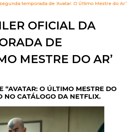
 da segunda temporada de ‘Avatar: O Último Mestre do Ar’
CBS
PARQUES
CW
ILER OFICIAL DA
PEÇAS
DISNEY+
ORADA DE
EUROPA
FOX | FX
IMO MESTRE DO AR’
GLOBOPLAY
HBO | HBO MAX
INFANTO-JUVENIL
 “AVATAR: O ÚLTIMO MESTRE DO
NBC
O NO CATÁLOGO DA NETFLIX.
NETFLIX
OUTROS
PARAMOUNT+