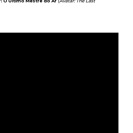
: O Último Mestre do Ar
(
Avatar: The Last