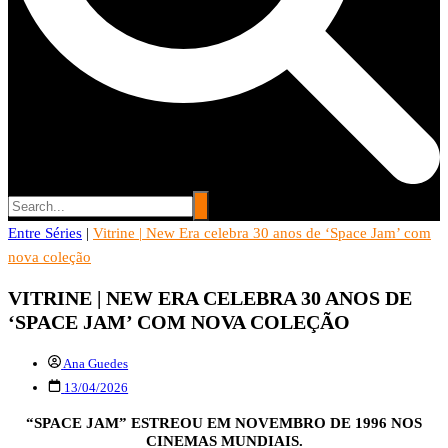
Entre Séries
Entre Séries
|
Vitrine | New Era celebra 30 anos de ‘Space Jam’ com
Entretenha-se!
nova coleção
VITRINE | NEW ERA CELEBRA 30 ANOS DE
‘SPACE JAM’ COM NOVA COLEÇÃO
Ana Guedes
13/04/2026
“SPACE JAM” ESTREOU EM NOVEMBRO DE 1996 NOS
CINEMAS MUNDIAIS.