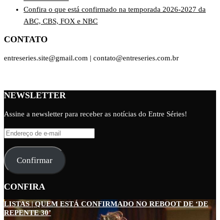
Confira o que está confirmado na temporada 2026-2027 da
ABC, CBS, FOX e NBC
CONTATO
entreseries.site@gmail.com | contato@entreseries.com.br
NEWSLETTER
Assine a newsletter para receber as notícias do Entre Séries!
Endereço
de
e-
Confirmar
mail
CONFIRA
LISTAS | QUEM ESTÁ CONFIRMADO NO REBOOT DE ‘DE
REPENTE 30’