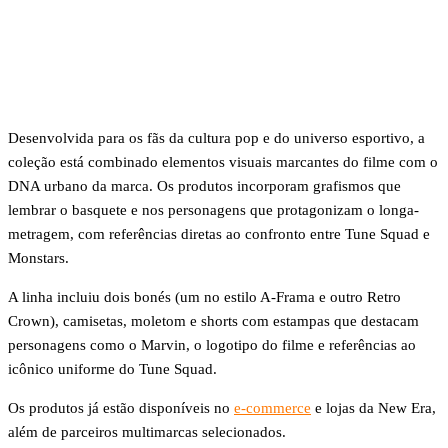
New
New
New
New
New
New
Foto:
Era/Divulgação
Era/Divulgação
Era/Divulgação
Era/Divulgação
Era/Divulgação
Era/Div
New
Era/Divulgação
Desenvolvida para os fãs da cultura pop e do universo esportivo, a
coleção está combinado elementos visuais marcantes do filme com o
DNA urbano da marca. Os produtos incorporam grafismos que
lembrar o basquete e nos personagens que protagonizam o longa-
metragem, com referências diretas ao confronto entre Tune Squad e
Monstars.
A linha incluiu dois bonés (um no estilo A-Frama e outro Retro
Crown), camisetas, moletom e shorts com estampas que destacam
personagens como o Marvin, o logotipo do filme e referências ao
icônico uniforme do Tune Squad.
Os produtos já estão disponíveis no
e-commerce
e lojas da New Era,
além de parceiros multimarcas selecionados.