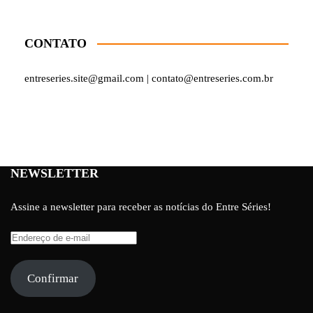
CONTATO
entreseries.site@gmail.com | contato@entreseries.com.br
NEWSLETTER
Assine a newsletter para receber as notícias do Entre Séries!
Endereço
de
e-
Confirmar
mail