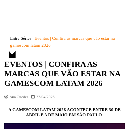
Skip
to
Entre Séries
Entretenha-se!
content
Entre Séries
|
Eventos | Confira as marcas que vão estar na
gamescom latam 2026
EVENTOS | CONFIRA AS
MARCAS QUE VÃO ESTAR NA
GAMESCOM LATAM 2026
Ana Guedes
22/04/2026
A GAMESCOM LATAM 2026 ACONTECE ENTRE 30 DE
ABRIL E 3 DE MAIO EM SÃO PAULO.