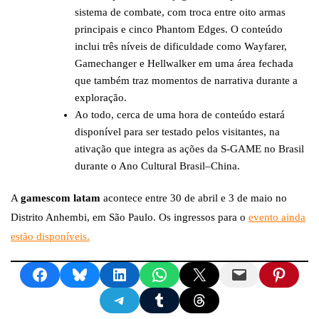
sistema de combate, com troca entre oito armas
principais e cinco Phantom Edges. O conteúdo
inclui três níveis de dificuldade como Wayfarer,
Gamechanger e Hellwalker em uma área fechada
que também traz momentos de narrativa durante a
exploração.
Ao todo, cerca de uma hora de conteúdo estará
disponível para ser testado pelos visitantes, na
ativação que integra as ações da S-GAME no Brasil
durante o Ano Cultural Brasil–China.
A
gamescom latam
acontece entre 30 de abril e 3 de maio no
Distrito Anhembi, em São Paulo. Os ingressos para o
evento ainda
estão disponíveis.
Share on Facebook
Share on Bluesky
Share on LinkedIn
Share on WhatsApp
Share on X
Email this Page
Share on Pinte
Share on Telegram
Share on Tumblr
Share on Threads