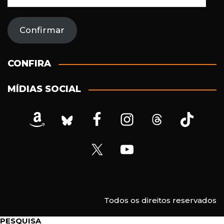
n
d
e
Confirmar
r
e
ç
CONFIRA
o
d
MÍDIAS SOCIAL
e
e
-
m
a
i
l
Todos os direitos reservados
PESQUISA