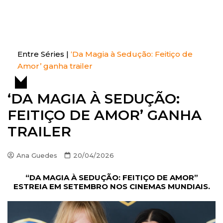
S
k
Entre Séries
Entretenha-se!
i
p
t
Entre Séries
|
‘Da Magia à Sedução: Feitiço de
o
Amor’ ganha trailer
c
o
‘DA MAGIA À SEDUÇÃO:
n
FEITIÇO DE AMOR’ GANHA
t
e
TRAILER
n
t
Ana Guedes
20/04/2026
“DA MAGIA À SEDUÇÃO: FEITIÇO DE AMOR”
ESTREIA EM SETEMBRO NOS CINEMAS MUNDIAIS.