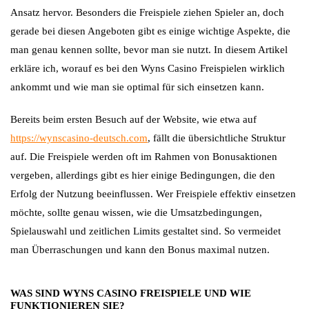
Ansatz hervor. Besonders die Freispiele ziehen Spieler an, doch
gerade bei diesen Angeboten gibt es einige wichtige Aspekte, die
man genau kennen sollte, bevor man sie nutzt. In diesem Artikel
erkläre ich, worauf es bei den Wyns Casino Freispielen wirklich
ankommt und wie man sie optimal für sich einsetzen kann.
Bereits beim ersten Besuch auf der Website, wie etwa auf
https://wynscasino-deutsch.com
, fällt die übersichtliche Struktur
auf. Die Freispiele werden oft im Rahmen von Bonusaktionen
vergeben, allerdings gibt es hier einige Bedingungen, die den
Erfolg der Nutzung beeinflussen. Wer Freispiele effektiv einsetzen
möchte, sollte genau wissen, wie die Umsatzbedingungen,
Spielauswahl und zeitlichen Limits gestaltet sind. So vermeidet
man Überraschungen und kann den Bonus maximal nutzen.
WAS SIND WYNS CASINO FREISPIELE UND WIE
FUNKTIONIEREN SIE?