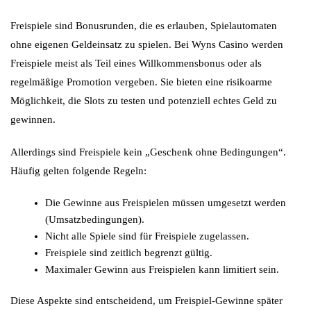
Freispiele sind Bonusrunden, die es erlauben, Spielautomaten
ohne eigenen Geldeinsatz zu spielen. Bei Wyns Casino werden
Freispiele meist als Teil eines Willkommensbonus oder als
regelmäßige Promotion vergeben. Sie bieten eine risikoarme
Möglichkeit, die Slots zu testen und potenziell echtes Geld zu
gewinnen.
Allerdings sind Freispiele kein „Geschenk ohne Bedingungen“.
Häufig gelten folgende Regeln:
Die Gewinne aus Freispielen müssen umgesetzt werden
(Umsatzbedingungen).
Nicht alle Spiele sind für Freispiele zugelassen.
Freispiele sind zeitlich begrenzt gültig.
Maximaler Gewinn aus Freispielen kann limitiert sein.
Diese Aspekte sind entscheidend, um Freispiel-Gewinne später