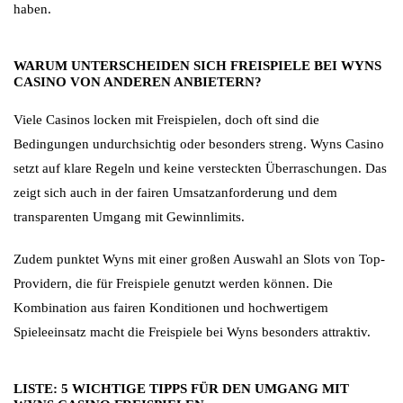
haben.
WARUM UNTERSCHEIDEN SICH FREISPIELE BEI WYNS
CASINO VON ANDEREN ANBIETERN?
Viele Casinos locken mit Freispielen, doch oft sind die
Bedingungen undurchsichtig oder besonders streng. Wyns Casino
setzt auf klare Regeln und keine versteckten Überraschungen. Das
zeigt sich auch in der fairen Umsatzanforderung und dem
transparenten Umgang mit Gewinnlimits.
Zudem punktet Wyns mit einer großen Auswahl an Slots von Top-
Providern, die für Freispiele genutzt werden können. Die
Kombination aus fairen Konditionen und hochwertigem
Spieleeinsatz macht die Freispiele bei Wyns besonders attraktiv.
LISTE: 5 WICHTIGE TIPPS FÜR DEN UMGANG MIT