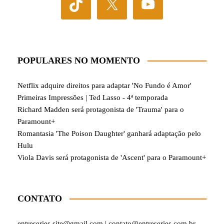
POPULARES NO MOMENTO
Netflix adquire direitos para adaptar 'No Fundo é Amor'
Primeiras Impressões | Ted Lasso - 4ª temporada
Richard Madden será protagonista de 'Trauma' para o
Paramount+
Romantasia 'The Poison Daughter' ganhará adaptação pelo
Hulu
Viola Davis será protagonista de 'Ascent' para o Paramount+
CONTATO
entreseries.site@gmail.com | contato@entreseries.com.br