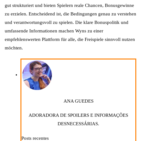
gut strukturiert und bieten Spielern reale Chancen, Bonusgewinne
zu erzielen. Entscheidend ist, die Bedingungen genau zu verstehen
und verantwortungsvoll zu spielen. Die klare Bonuspolitik und
umfassende Informationen machen Wyns zu einer
empfehlenswerten Plattform für alle, die Freispiele sinnvoll nutzen
möchten.
ANA GUEDES
ADORADORA DE SPOILERS E INFORMAÇÕES
DESNECESSÁRIAS.
Posts recentes