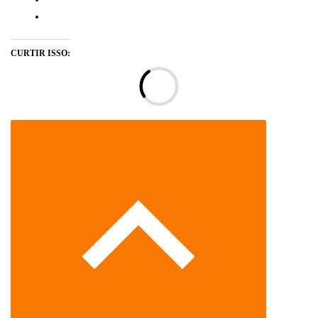
CURTIR ISSO:
Ca