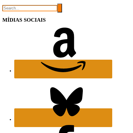
MÍDIAS SOCIAIS