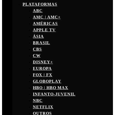
PLATAFORMAS
ABC
AMC | AMC+
AMÉRICAS
APPLE TV
ÁSIA
BRASIL
CBS
CW
DISNEY+
EUROPA
FOX | FX
GLOBOPLAY
HBO | HBO MAX
INFANTO-JUVENIL
NBC
NETFLIX
OUTROS