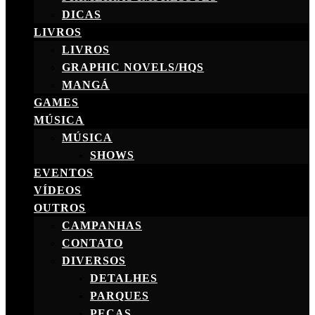
DICAS
LIVROS
LIVROS
GRAPHIC NOVELS/HQS
MANGÁ
GAMES
MÚSICA
MÚSICA
SHOWS
EVENTOS
VÍDEOS
OUTROS
CAMPANHAS
CONTATO
DIVERSOS
DETALHES
PARQUES
PEÇAS