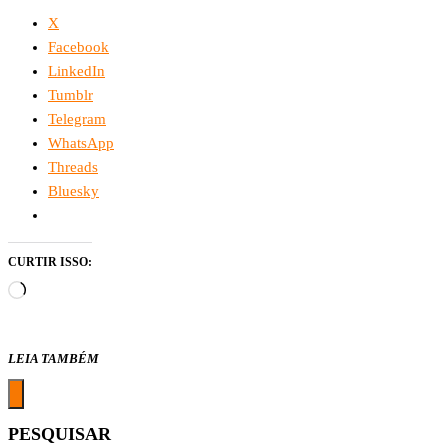
X
Facebook
LinkedIn
Tumblr
Telegram
WhatsApp
Threads
Bluesky
CURTIR ISSO:
Carregando...
LEIA TAMBÉM
PESQUISAR