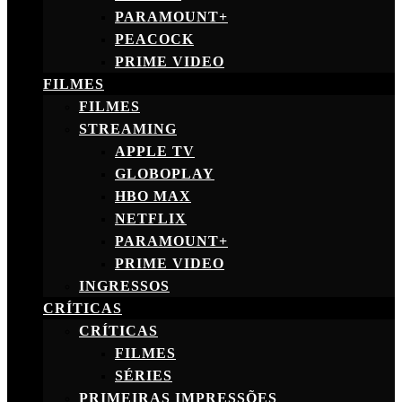
PARAMOUNT+
PEACOCK
PRIME VIDEO
FILMES
FILMES
STREAMING
APPLE TV
GLOBOPLAY
HBO MAX
NETFLIX
PARAMOUNT+
PRIME VIDEO
INGRESSOS
CRÍTICAS
CRÍTICAS
FILMES
SÉRIES
PRIMEIRAS IMPRESSÕES