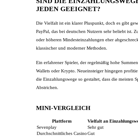
SIND DIE EINZAHLUNGSWEGE
JEDEN GEEIGNET?
Die Vielfalt ist ein klarer Pluspunkt, doch es gibt g
PayPal, das bei deutschen Nutzern sehr beliebt ist
oder höheren Mindesteinzahlungen eher abgeschreck
klassischer und moderner Methoden.
Ein erfahrener Spieler, der regelmäßig hohe Summen 
Wallets oder Krypto. Neueinsteiger hingegen profitie
die Einzahlungswege so gestaltet, dass die meisten 
Abstrichen.
MINI-VERGLEICH
Plattform
Vielfalt an Einzahlungsw
Sevenplay
Sehr gut
Durchschnittliches Casino
Gut