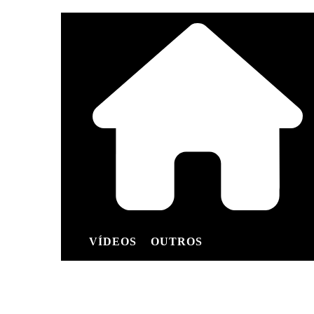
Skip
to
content
VÍDEOS
OUTROS
CAMPANHAS
Entretenha-se!
CONTATO