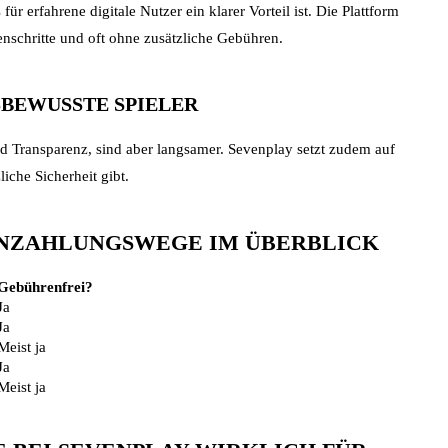
r erfahrene digitale Nutzer ein klarer Vorteil ist. Die Plattform
schritte und oft ohne zusätzliche Gebühren.
SBEWUSSTE SPIELER
d Transparenz, sind aber langsamer. Sevenplay setzt zudem auf
iche Sicherheit gibt.
EINZAHLUNGSWEGE IM ÜBERBLICK
Gebührenfrei?
Ja
Ja
Meist ja
Ja
Meist ja