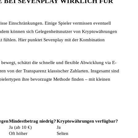
 BEI SEVENPLAY WIRKLICH FÜR
ewisse Einschränkungen. Einige Spieler vermissen eventuell
. Zudem können sich Gelegenheitsnutzer von Kryptowährungen
t fühlen. Hier punktet Sevenplay mit der Kombination
bewegt, schätzt die schnelle und flexible Abwicklung via E-
ren von der Transparenz klassischer Zahlarten. Insgesamt sind
Spielertypen ihre bevorzugte Methode finden – mit kleinen
egen
Mindestbetrag niedrig?
Kryptowährungen verfügbar?
Ja (ab 10 €)
Ja
Oft höher
Selten