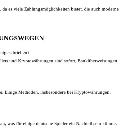
b, da es viele Zahlungsmöglichkeiten bietet, die auch moderne
LUNGSWEGEN
gutgeschrieben?
llets und Kryptowährungen sind sofort, Banküberweisungen
ei. Einige Methoden, insbesondere bei Kryptowährungen,
n, was für einige deutsche Spieler ein Nachteil sein könnte.