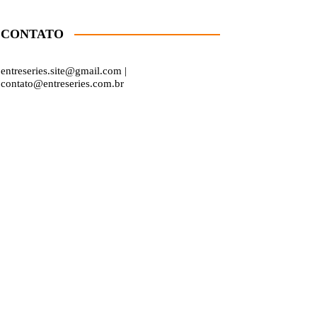
CONTATO
entreseries.site@gmail.com |
contato@entreseries.com.br