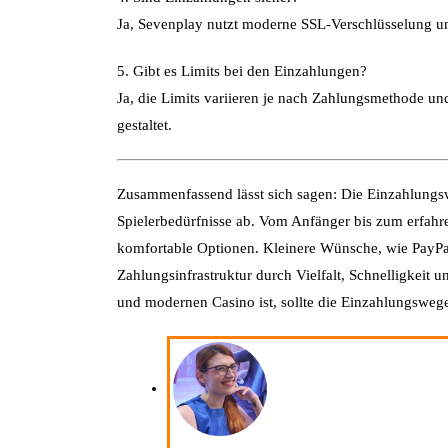
Ja, Sevenplay nutzt moderne SSL-Verschlüsselung un
5. Gibt es Limits bei den Einzahlungen?
Ja, die Limits variieren je nach Zahlungsmethode und 
gestaltet.
Zusammenfassend lässt sich sagen: Die Einzahlungsw
Spielerbedürfnisse ab. Vom Anfänger bis zum erfahr
komfortable Optionen. Kleinere Wünsche, wie PayPal
Zahlungsinfrastruktur durch Vielfalt, Schnelligkeit 
und modernen Casino ist, sollte die Einzahlungswege