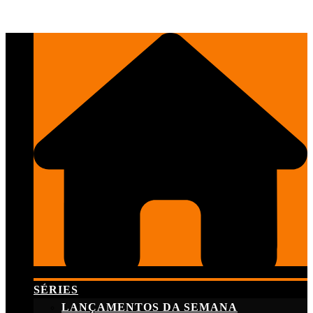
Skip
to
content
SÉRIES
LANÇAMENTOS DA SEMANA