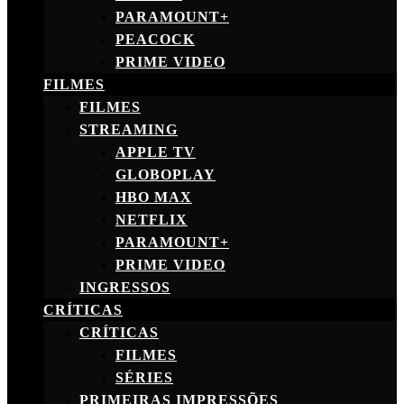
PARAMOUNT+
PEACOCK
PRIME VIDEO
FILMES
FILMES
STREAMING
APPLE TV
GLOBOPLAY
HBO MAX
NETFLIX
PARAMOUNT+
PRIME VIDEO
INGRESSOS
CRÍTICAS
CRÍTICAS
FILMES
SÉRIES
PRIMEIRAS IMPRESSÕES