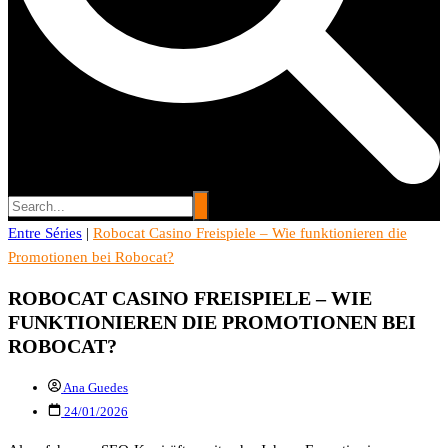
Entre Séries
Entre Séries
|
Robocat Casino Freispiele – Wie funktionieren die
Entretenha-se!
Promotionen bei Robocat?
ROBOCAT CASINO FREISPIELE – WIE
FUNKTIONIEREN DIE PROMOTIONEN BEI
ROBOCAT?
Ana Guedes
24/01/2026