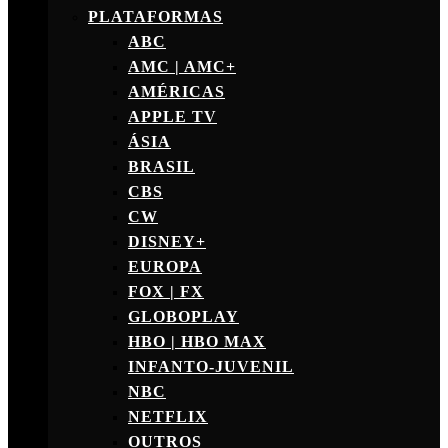
PLATAFORMAS
ABC
AMC | AMC+
AMÉRICAS
APPLE TV
ÁSIA
BRASIL
CBS
CW
DISNEY+
EUROPA
FOX | FX
GLOBOPLAY
HBO | HBO MAX
INFANTO-JUVENIL
NBC
NETFLIX
OUTROS