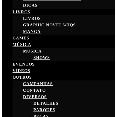
DICAS
LIVROS
LIVROS
GRAPHIC NOVELS/HQS
MANGÁ
GAMES
MÚSICA
MÚSICA
SHOWS
EVENTOS
VÍDEOS
OUTROS
CAMPANHAS
CONTATO
DIVERSOS
DETALHES
PARQUES
PEÇAS