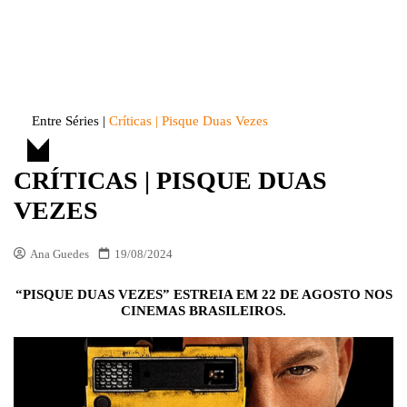
Skip
to
Entre Séries
Entretenha-se!
content
Entre Séries
|
Críticas | Pisque Duas Vezes
CRÍTICAS | PISQUE DUAS
VEZES
Ana Guedes
19/08/2024
“PISQUE DUAS VEZES” ESTREIA EM 22 DE AGOSTO NOS
CINEMAS BRASILEIROS.