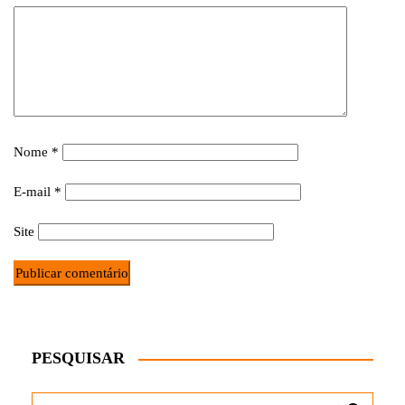
Nome
*
E-mail
*
Site
PESQUISAR