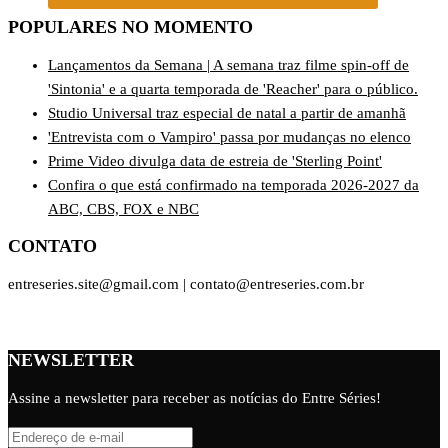
POPULARES NO MOMENTO
Lançamentos da Semana | A semana traz filme spin-off de
'Sintonia' e a quarta temporada de 'Reacher' para o público.
Studio Universal traz especial de natal a partir de amanhã
'Entrevista com o Vampiro' passa por mudanças no elenco
Prime Video divulga data de estreia de 'Sterling Point'
Confira o que está confirmado na temporada 2026-2027 da
ABC, CBS, FOX e NBC
CONTATO
entreseries.site@gmail.com | contato@entreseries.com.br
NEWSLETTER
Assine a newsletter para receber as notícias do Entre Séries!
Endereço