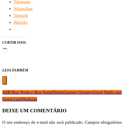
Telegram
WhatsApp
Threads
Bluesky
CURTIR ISSO:
Carregando...
LEIA TAMBÉM
AMC
Boa Noite e Boa Sorte
Filmes
George Clooney
Good Night and
Good Luck
Notícias
DEIXE UM COMENTÁRIO
O seu endereço de e-mail não será publicado.
Campos obrigatórios