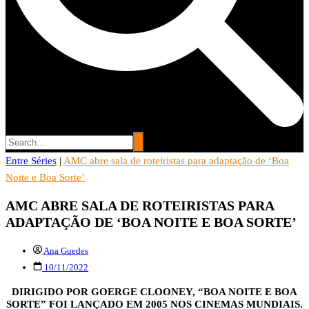
Entre Séries
Entre Séries
|
AMC abre sala de roteiristas para adaptação de ‘Boa
Entretenha-se!
Noite e Boa Sorte’
AMC ABRE SALA DE ROTEIRISTAS PARA
ADAPTAÇÃO DE ‘BOA NOITE E BOA SORTE’
Ana Guedes
10/11/2022
DIRIGIDO POR GOERGE CLOONEY, “BOA NOITE E BOA
SORTE” FOI LANÇADO EM 2005 NOS CINEMAS MUNDIAIS.