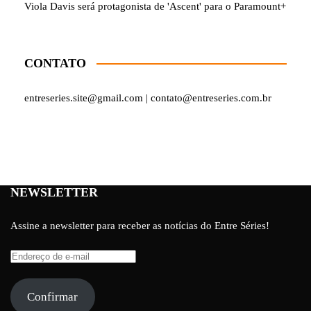
Viola Davis será protagonista de 'Ascent' para o Paramount+
CONTATO
entreseries.site@gmail.com | contato@entreseries.com.br
NEWSLETTER
Assine a newsletter para receber as notícias do Entre Séries!
Endereço
de
e-
Confirmar
mail