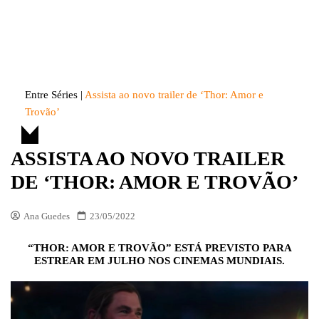
Skip
to
Entre Séries
Entretenha-se!
content
Entre Séries
|
Assista ao novo trailer de ‘Thor: Amor e
Trovão’
ASSISTA AO NOVO TRAILER
DE ‘THOR: AMOR E TROVÃO’
Ana Guedes
23/05/2022
“THOR: AMOR E TROVÃO” ESTÁ PREVISTO PARA
ESTREAR EM JULHO NOS CINEMAS MUNDIAIS.