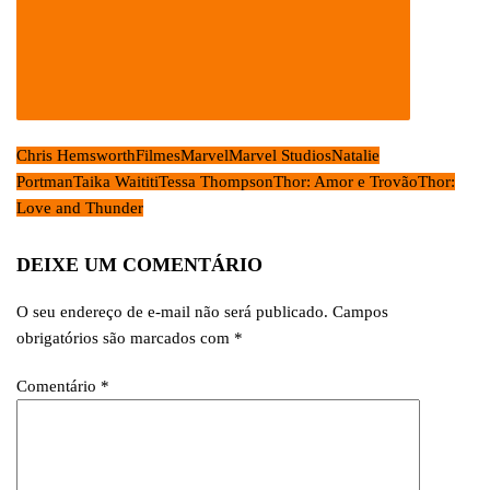
Chris Hemsworth
Filmes
Marvel
Marvel Studios
Natalie
Portman
Taika Waititi
Tessa Thompson
Thor: Amor e Trovão
Thor:
Love and Thunder
DEIXE UM COMENTÁRIO
O seu endereço de e-mail não será publicado.
Campos
obrigatórios são marcados com
*
Comentário
*