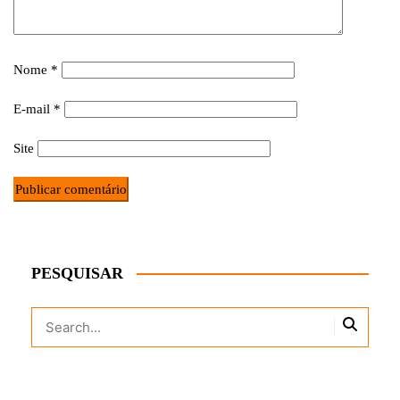
Nome
*
E-mail
*
Site
PESQUISAR