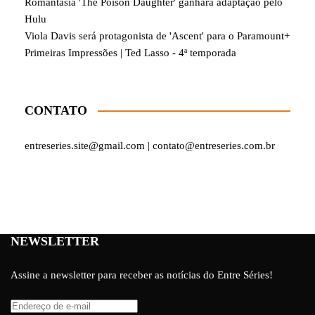
Romantasia 'The Poison Daughter' ganhará adaptação pelo
Hulu
Viola Davis será protagonista de 'Ascent' para o Paramount+
Primeiras Impressões | Ted Lasso - 4ª temporada
CONTATO
entreseries.site@gmail.com | contato@entreseries.com.br
NEWSLETTER
Assine a newsletter para receber as notícias do Entre Séries!
Endereço