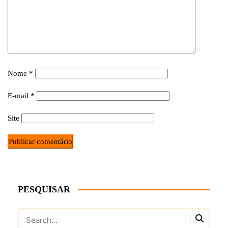
Nome
*
E-mail
*
Site
PESQUISAR