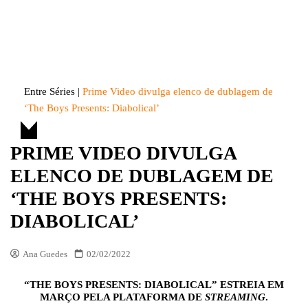
Skip
to
Entre Séries
Entretenha-se!
content
Entre Séries
|
Prime Video divulga elenco de dublagem de
‘The Boys Presents: Diabolical’
PRIME VIDEO DIVULGA
ELENCO DE DUBLAGEM DE
‘THE BOYS PRESENTS:
DIABOLICAL’
Ana Guedes
02/02/2022
“THE BOYS PRESENTS: DIABOLICAL” ESTREIA EM
MARÇO PELA PLATAFORMA DE
STREAMING
.