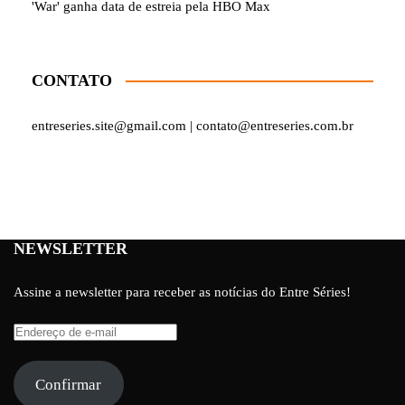
'War' ganha data de estreia pela HBO Max
CONTATO
entreseries.site@gmail.com | contato@entreseries.com.br
NEWSLETTER
Assine a newsletter para receber as notícias do Entre Séries!
Endereço
de
e-
Confirmar
mail