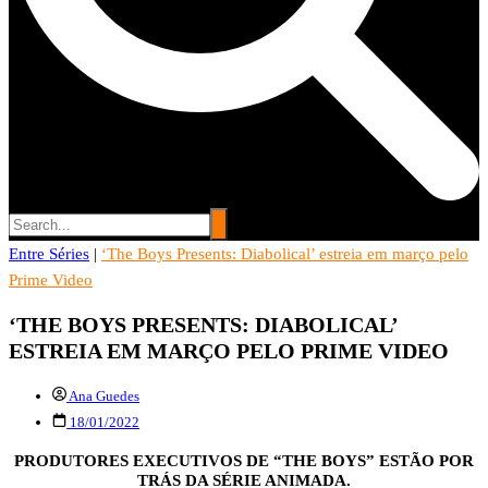
Entre Séries
Entre Séries
|
‘The Boys Presents: Diabolical’ estreia em março pelo
Entretenha-se!
Prime Video
‘THE BOYS PRESENTS: DIABOLICAL’
ESTREIA EM MARÇO PELO PRIME VIDEO
Ana Guedes
18/01/2022
PRODUTORES EXECUTIVOS DE “THE BOYS” ESTÃO POR
TRÁS DA SÉRIE ANIMADA.