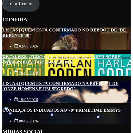
e-
Confirmar
mail
CONFIRA
LISTAS | QUEM ESTÁ CONFIRMADO NO REBOOT DE ‘DE
REPENTE 30’
02/08/2026
DETALHES | TUDO QUE VOCÊ PRECISA SABER SOBRE
‘MYRON BOLITAR’ DA NETFLIX
26/07/2026
LISTAS | QUEM ESTÁ CONFIRMADO NA PREQUEL DE
‘ONZE HOMENS E UM SEGREDO’
19/07/2026
CONHEÇA OS INDICADOS AO 78º PRIMETIME EMMYS
08/07/2026
MÍDIAS SOCIAL