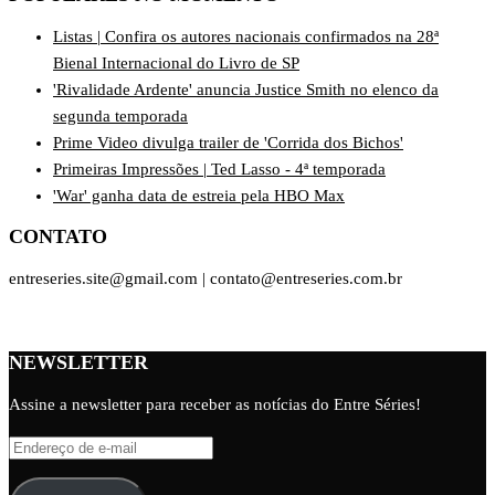
Listas | Confira os autores nacionais confirmados na 28ª
Bienal Internacional do Livro de SP
'Rivalidade Ardente' anuncia Justice Smith no elenco da
segunda temporada
Prime Video divulga trailer de 'Corrida dos Bichos'
Primeiras Impressões | Ted Lasso - 4ª temporada
'War' ganha data de estreia pela HBO Max
CONTATO
entreseries.site@gmail.com | contato@entreseries.com.br
NEWSLETTER
Assine a newsletter para receber as notícias do Entre Séries!
Endereço
de