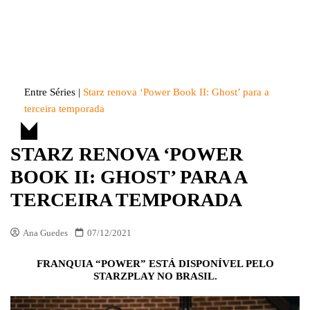
Skip
to
Entre Séries
Entretenha-se!
content
Entre Séries
|
Starz renova ‘Power Book II: Ghost’ para a
terceira temporada
STARZ RENOVA ‘POWER
BOOK II: GHOST’ PARA A
TERCEIRA TEMPORADA
Ana Guedes
07/12/2021
FRANQUIA “POWER” ESTÁ DISPONÍVEL PELO
STARZPLAY NO BRASIL.