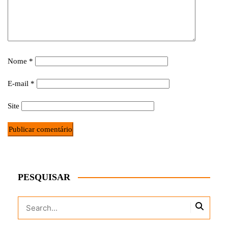
Nome
*
E-mail
*
Site
PESQUISAR