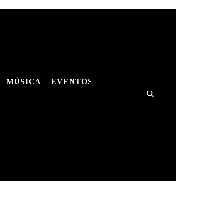
MÚSICA
EVENTOS
ES
MÚSICA
SHOWS
HQS
ES