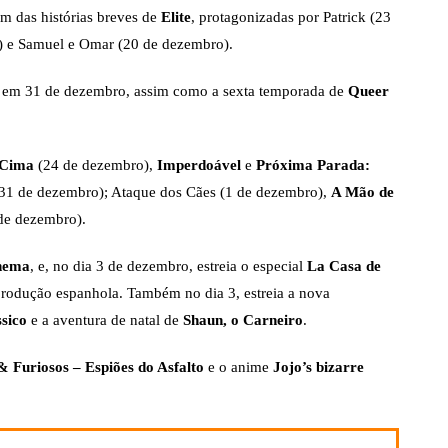
m das histórias breves de
Elite
, protagonizadas por Patrick (23
o) e Samuel e Omar (20 de dezembro).
a em 31 de dezembro, assim como a sexta temporada de
Queer
 Cima
(24 de dezembro),
Imperdoável
e
Próxima Parada:
31 de dezembro); Ataque dos Cães (1 de dezembro),
A Mão de
de dezembro).
inema
, e, no dia 3 de dezembro, estreia o especial
La Casa de
 produção espanhola. Também no dia 3, estreia a nova
sico
e a aventura de natal de
Shaun, o Carneiro
.
& Furiosos – Espiões do Asfalto
e o anime
Jojo’s bizarre