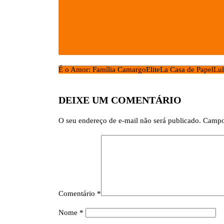
É o Amor: Família Camargo
Elite
La Casa de Papel
Lul
DEIXE UM COMENTÁRIO
O seu endereço de e-mail não será publicado.
Campo
Comentário
*
Nome
*