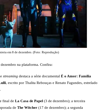
PARAMOUNT+
PEACOCK
PRIME VIDEO
estreia em 8 de dezembro. (Foto: Reprodução)
e dezembro na plataforma. Confira:
de
streaming
destaca a série documental
É o Amor: Família
ulli
, escrito por Thalita Rebouças e Renato Fagundes, estrelado
.
te final de
La Casa de Papel
(3 de dezembro); a terceira
emporada de
The Witcher
(17 de dezembro); a segunda