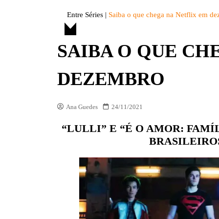
DIVERSOS
Entre Séries
|
Saiba o que chega na Netflix em d
ENTRE FATOS
SAIBA O QUE CH
ENTREVISTAS
ESPECIAL
DEZEMBRO
LISTAS
OPINIÃO
Ana Guedes
24/11/2021
VITRINE
“LULLI” E “É O AMOR: FAM
PREMIAÇÕES
BRASILEIRO