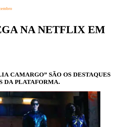
BRASIL
DETALHES
ezembro
CBS
PARQUES
CW
EGA NA NETFLIX EM
PEÇAS
DISNEY+
EUROPA
FOX | FX
GLOBOPLAY
ÍLIA CAMARGO” SÃO OS DESTAQUES
HBO | HBO MAX
S DA PLATAFORMA.
INFANTO-JUVENIL
NBC
NETFLIX
OUTROS