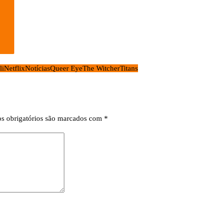
li
Netflix
Notícias
Queer Eye
The Witcher
Titans
s obrigatórios são marcados com
*