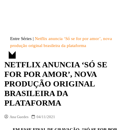
Skip
to
Entre Séries
Entretenha-se!
content
Entre Séries
|
Netflix anuncia ‘Só se for por amor’, nova
produção original brasileira da plataforma
NETFLIX ANUNCIA ‘SÓ SE
FOR POR AMOR’, NOVA
PRODUÇÃO ORIGINAL
BRASILEIRA DA
PLATAFORMA
Ana Guedes
04/11/2021
EM FASE FINAL DE GRAVAÇÃO, “SÓ SE FOR POR