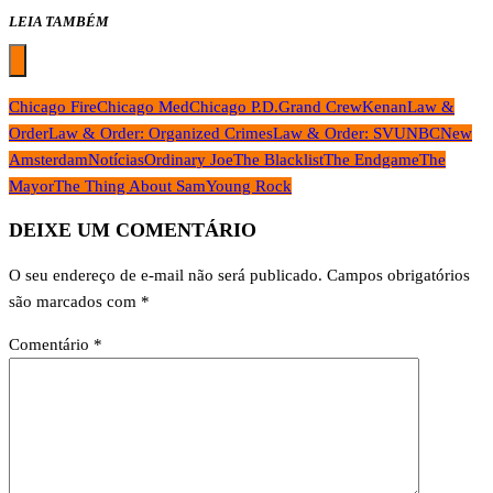
LEIA TAMBÉM
Chicago Fire
Chicago Med
Chicago P.D.
Grand Crew
Kenan
Law &
Order
Law & Order: Organized Crimes
Law & Order: SVU
NBC
New
Amsterdam
Notícias
Ordinary Joe
The Blacklist
The Endgame
The
Mayor
The Thing About Sam
Young Rock
DEIXE UM COMENTÁRIO
O seu endereço de e-mail não será publicado.
Campos obrigatórios
são marcados com
*
Comentário
*