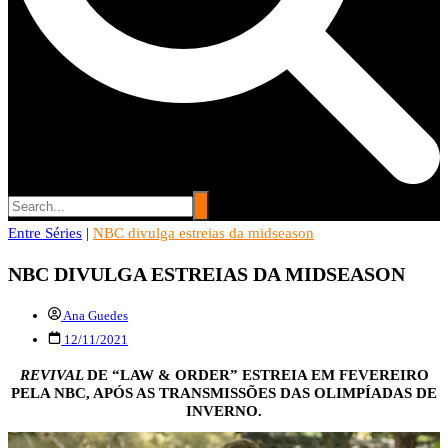
Entre Séries
Entre Séries
|
NBC divulga estreias da midseason
Entretenha-se!
NBC DIVULGA ESTREIAS DA MIDSEASON
Ana Guedes
12/11/2021
REVIVAL
DE “LAW & ORDER” ESTREIA EM FEVEREIRO
PELA NBC, APÓS AS TRANSMISSÕES DAS OLIMPÍADAS DE
INVERNO.