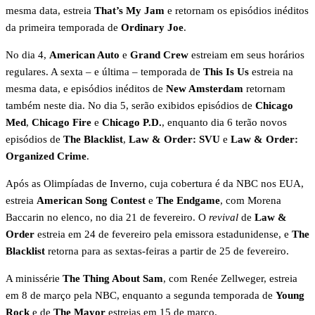
mesma data, estreia
That’s My Jam
e retornam os episódios inéditos
da primeira temporada de
Ordinary Joe
.
No dia 4,
American Auto
e
Grand Crew
estreiam em seus horários
regulares. A sexta – e última – temporada de
This Is Us
estreia na
mesma data, e episódios inéditos de
New Amsterdam
retornam
também neste dia. No dia 5, serão exibidos episódios de
Chicago
Med
,
Chicago Fire
e
Chicago P.D.
, enquanto dia 6 terão novos
episódios de
The Blacklist
,
Law & Order: SVU
e
Law & Order:
Organized Crime
.
Após as Olimpíadas de Inverno, cuja cobertura é da NBC nos EUA,
estreia
American Song Contest
e
The Endgame
, com Morena
Baccarin no elenco, no dia 21 de fevereiro. O
revival
de
Law &
Order
estreia em 24 de fevereiro pela emissora estadunidense, e
The
Blacklist
retorna para as sextas-feiras a partir de 25 de fevereiro.
A minissérie
The Thing About Sam
, com Renée Zellweger, estreia
em 8 de março pela NBC, enquanto a segunda temporada de
Young
Rock
e de
The Mayor
estreias em 15 de março.