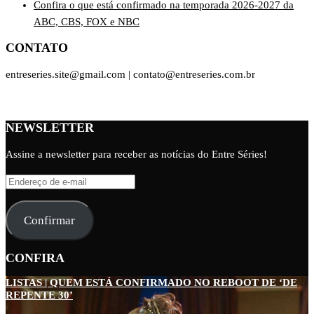
Confira o que está confirmado na temporada 2026-2027 da
ABC, CBS, FOX e NBC
CONTATO
entreseries.site@gmail.com | contato@entreseries.com.br
NEWSLETTER
Assine a newsletter para receber as notícias do Entre Séries!
Endereço
de
e-
Confirmar
mail
CONFIRA
LISTAS | QUEM ESTÁ CONFIRMADO NO REBOOT DE ‘DE
REPENTE 30’