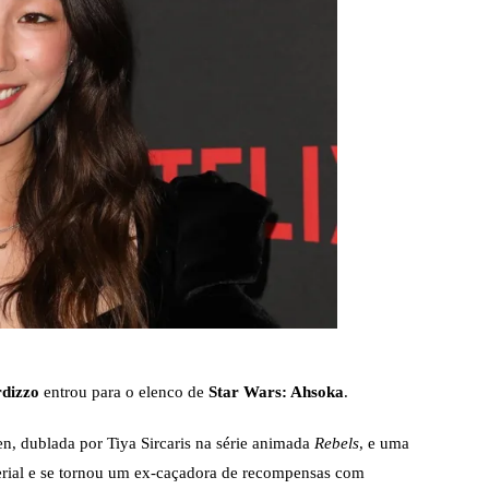
PARAMOUNT+
PEACOCK
PRIME VIDEO
rdizzo
entrou para o elenco de
Star Wars: Ahsoka
.
en, dublada por Tiya Sircaris na série animada
Rebels
, e uma
rial e se tornou um ex-caçadora de recompensas com