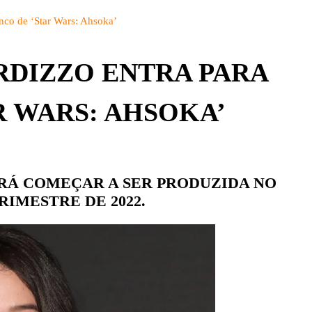
BRASIL
DETALHES
enco de ‘Star Wars: Ahsoka’
CBS
PARQUES
CW
RDIZZO ENTRA PARA
PEÇAS
DISNEY+
R WARS: AHSOKA’
EUROPA
FOX | FX
GLOBOPLAY
RÁ COMEÇAR A SER PRODUZIDA NO
HBO | HBO MAX
RIMESTRE DE 2022.
INFANTO-JUVENIL
NBC
NETFLIX
OUTROS