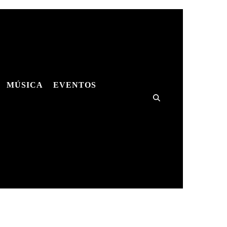
MÚSICA
EVENTOS
ES
MÚSICA
SHOWS
HQS
ES