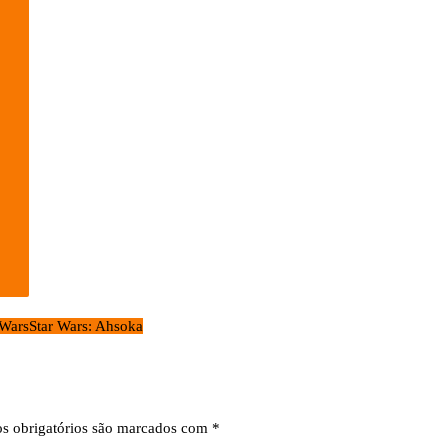
 Wars
Star Wars: Ahsoka
s obrigatórios são marcados com
*