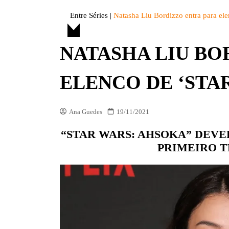
DIVERSOS
Entre Séries
|
Natasha Liu Bordizzo entra para el
ENTRE FATOS
NATASHA LIU BO
ENTREVISTAS
ESPECIAL
ELENCO DE ‘STA
LISTAS
OPINIÃO
Ana Guedes
19/11/2021
VITRINE
“STAR WARS: AHSOKA” DEVE
PREMIAÇÕES
PRIMEIRO T