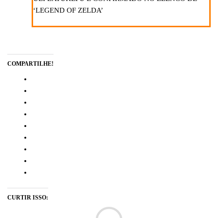
‘LEGEND OF ZELDA’
COMPARTILHE!
CURTIR ISSO:
Ca