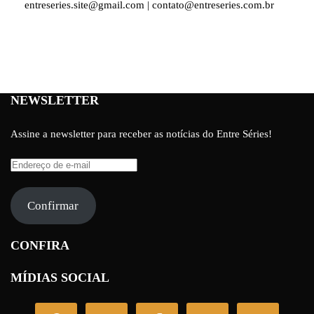
entreseries.site@gmail.com | contato@entreseries.com.br
NEWSLETTER
Assine a newsletter para receber as notícias do Entre Séries!
Endereço
de
e-
Confirmar
mail
CONFIRA
MÍDIAS SOCIAL