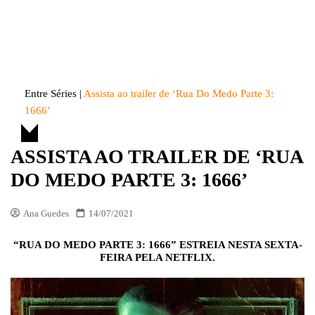
Skip
to
Entre Séries
Entretenha-se!
content
Entre Séries
|
Assista ao trailer de ‘Rua Do Medo Parte 3:
1666’
ASSISTA AO TRAILER DE ‘RUA
DO MEDO PARTE 3: 1666’
Ana Guedes
14/07/2021
“RUA DO MEDO PARTE 3: 1666” ESTREIA NESTA SEXTA-
FEIRA PELA NETFLIX.