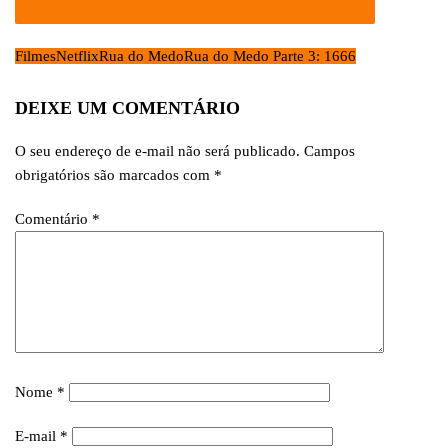
Filmes
Netflix
Rua do Medo
Rua do Medo Parte 3: 1666
DEIXE UM COMENTÁRIO
O seu endereço de e-mail não será publicado.
Campos
obrigatórios são marcados com
*
Comentário
*
Nome
*
E-mail
*