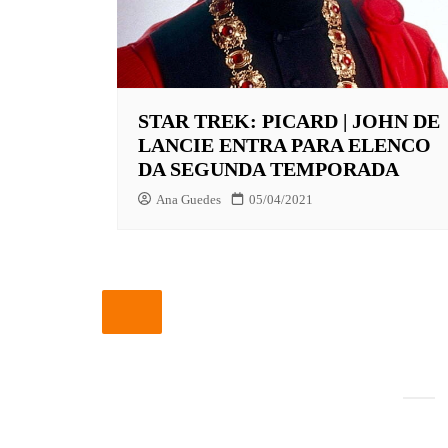
EUROPA
FOX | F
GLOBOP
STAR TREK: PICARD | JOHN DE
LANCIE ENTRA PARA ELENCO
HBO | 
DA SEGUNDA TEMPORADA
INFANT
Ana Guedes
05/04/2021
NBC
NETFLI
OUTROS
PARAMO
PEACOC
PAGINAÇÃO
PRIME 
DE
POSTS