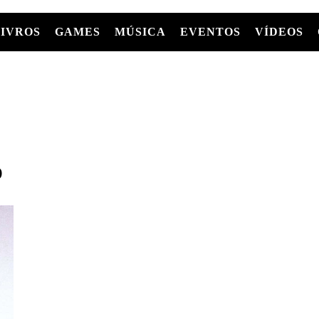
LIVROS
GAMES
MÚSICA
EVENTOS
VÍDEOS
LIVROS
FILMES
MÚSICA
SHOWS
Entre Séries
GRAPHIC NOVELS/HQS
APPLE TV
SÉRIES
MANGÁ
GLOBOPLAY
MC+
HBO MAX
AS
D
NETFLIX
TV
PARAMOUNT+
PRIME VIDEO
+